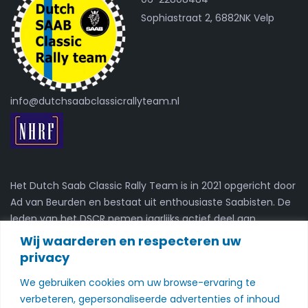
Sophiastraat 2, 6882NK Velp
info@dutchsaabclassicrallyteam.nl
Het Dutch Saab Classic Rally Team is in 2021 opgericht door
Ad van Beurden en bestaat uit enthousiaste Saabisten. De
leden van het DSCR nemen jaarlijks actief deel aan
kaartleesrally's.
Wij waarderen en respecteren uw
privacy
Nieuwsbrief
We gebruiken cookies om uw browse-ervaring te
verbeteren, gepersonaliseerde advertenties of inhoud
Schrijf je in voor onze nieuwsbrief