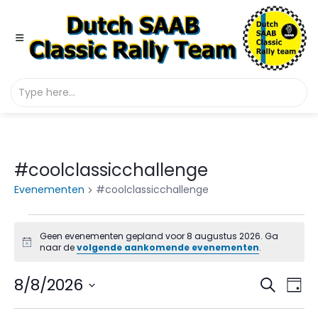
#coolclassicchallenge
Evenementen
#coolclassicchallenge
Evenementen
Geen evenementen gepland voor 8 augustus 2026. Ga
Bericht
in
naar de
volgende aankomende evenementen
.
8
Even
Ev
8/8/2026
Zoeken
Dag
we
augustus
Selecteer
Zoek