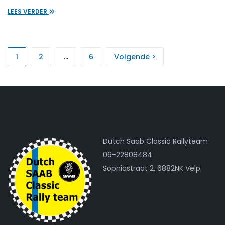
LEES VERDER
1
2
…
6
Volgende >
Dutch Saab Classic Rallyteam
06-22808484
Sophiastraat 2, 6882NK Velp