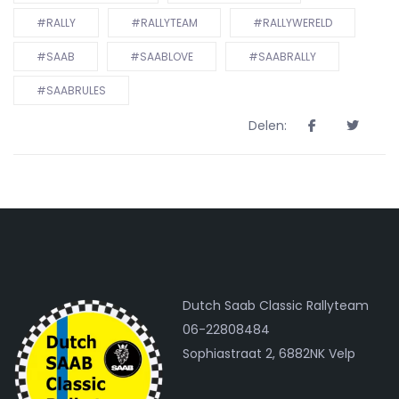
#RALLY
#RALLYTEAM
#RALLYWERELD
#SAAB
#SAABLOVE
#SAABRALLY
#SAABRULES
Delen:
Dutch Saab Classic Rallyteam
06-22808484
Sophiastraat 2, 6882NK Velp