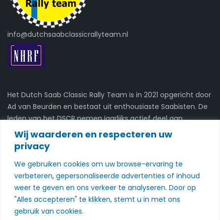
info@dutchsaabclassicrallyteam.nl
Het Dutch Saab Classic Rally Team is in 2021 opgericht door
Ad van Beurden en bestaat uit enthousiaste Saabisten. De
leden van het DSCR nemen jaarlijks actief deel aan
kaartleesrally's.
Wij waarderen en respecteren uw
privacy
Nieuwsbrief
We gebruiken cookies om uw browse-ervaring te
verbeteren, gepersonaliseerde advertenties of inhoud
Schrijf je in voor onze nieuwsbrief
weer te geven en ons verkeer te analyseren. Door op
Schrijf je in
"Alles accepteren" te klikken, stemt u in met ons
gebruik van cookies.