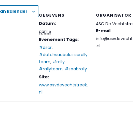
an kalender
GEGEVENS
ORGANISATOR
Datum:
ASC De Vechtstre
E-mail
april 5
info@asvdevecht
Evenement Tags:
.nl
#dscr
,
#dutchsaabclassicrally
team
,
#rally
,
#rallyteam
,
#saabrally
Site:
www.asvdevechtstreek.
nl