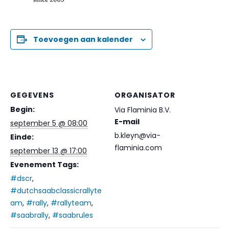
Toevoegen aan kalender
GEGEVENS
ORGANISATOR
Begin:
Via Flaminia B.V.
E-mail
september 5 @ 08:00
b.kleyn@via-
Einde:
flaminia.com
september 13 @ 17:00
Evenement Tags:
#dscr
,
#dutchsaabclassicrallyte
am
,
#rally
,
#rallyteam
,
#saabrally
,
#saabrules