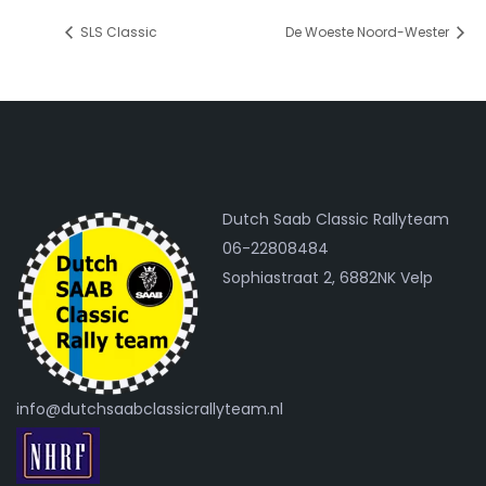
SLS Classic
De Woeste Noord-Wester
Dutch Saab Classic Rallyteam
06-22808484
Sophiastraat 2, 6882NK Velp
info@dutchsaabclassicrallyteam.nl