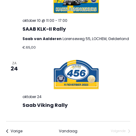
navig
oktober 10 @ 11:00
-
17:00
SAAB KLK-II Rally
Saab van Aalderen
Larenseweg 55, LOCHEM, Gelderland
€.65,00
ZA
24
oktober 24
Saab Viking Rally
Evenementen
Vorige
Vandaag
Volgende
Evenement