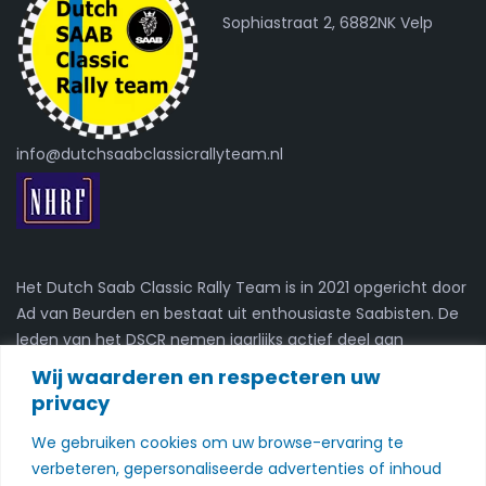
Sophiastraat 2, 6882NK Velp
info@dutchsaabclassicrallyteam.nl
Het Dutch Saab Classic Rally Team is in 2021 opgericht door
Ad van Beurden en bestaat uit enthousiaste Saabisten. De
leden van het DSCR nemen jaarlijks actief deel aan
kaartleesrally's.
Wij waarderen en respecteren uw
privacy
Nieuwsbrief
We gebruiken cookies om uw browse-ervaring te
Schrijf je in voor onze nieuwsbrief
verbeteren, gepersonaliseerde advertenties of inhoud