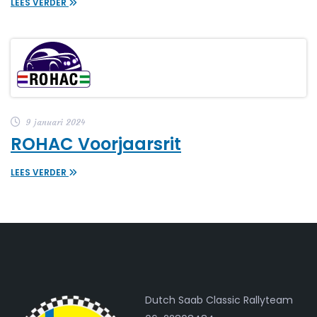
LEES VERDER
9 januari 2024
ROHAC Voorjaarsrit
LEES VERDER
Dutch Saab Classic Rallyteam