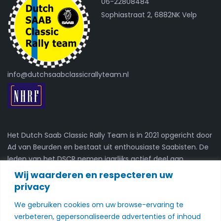
06-22808484
Sophiastraat 2, 6882NK Velp
info@dutchsaabclassicrallyteam.nl
Het Dutch Saab Classic Rally Team is in 2021 opgericht door
Ad van Beurden en bestaat uit enthousiaste Saabisten. De
leden van het DSCR nemen jaarlijks actief deel aan
kaartleesrally's.
Wij waarderen en respecteren uw
privacy
Nieuwsbrief
We gebruiken cookies om uw browse-ervaring te
verbeteren, gepersonaliseerde advertenties of inhoud
Schrijf je in voor onze nieuwsbrief