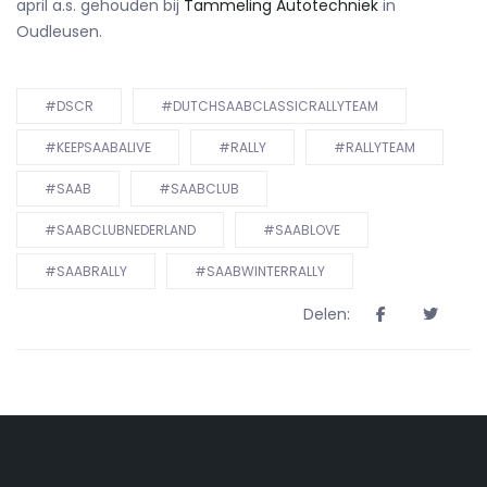
april a.s. gehouden bij
Tammeling Autotechniek
in
Oudleusen.
#DSCR
#DUTCHSAABCLASSICRALLYTEAM
#KEEPSAABALIVE
#RALLY
#RALLYTEAM
#SAAB
#SAABCLUB
#SAABCLUBNEDERLAND
#SAABLOVE
#SAABRALLY
#SAABWINTERRALLY
Delen: