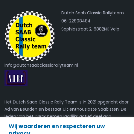
Dutch Saab Classic Rallyteam
06-22808484
Sophiastraat 2, 6882NK Velp
info@dutchsaabclassicrallyteam.nl
Het Dutch Saab Classic Rally Team is in 2021 opgericht door
Ad van Beurden en bestaat uit enthousiaste Saabisten. De
leden van het DSCR nemen jaarlijks actief deel aan
kaartleesrally's.
Wij waarderen en respecteren uw
privacy