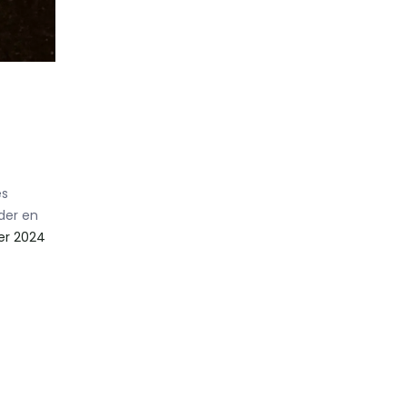
es
lder en
ber 2024