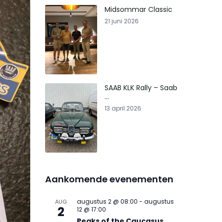
Midsommar Classic
21 juni 2026
SAAB KLK Rally – Saab
...
13 april 2026
Aankomende evenementen
augustus 2 @ 08:00
-
augustus
AUG
2
12 @ 17:00
Peaks of the Caucasus