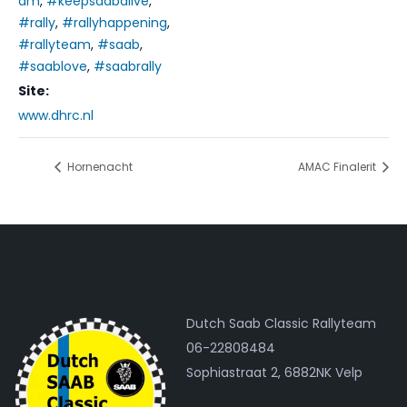
am
,
#keepsaabalive
,
#rally
,
#rallyhappening
,
#rallyteam
,
#saab
,
#saablove
,
#saabrally
Site:
www.dhrc.nl
Hornenacht
AMAC Finalerit
Dutch Saab Classic Rallyteam
06-22808484
Sophiastraat 2, 6882NK Velp