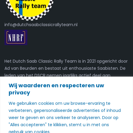
info@dutchsaabclassicrallyteam.nl
Het Dutch Saab Classic Rally Team is in 2021 opgericht door
Ad van Beurden en bestaat uit enthousiaste Saabisten. De
leden van het DSCR nemen jaarlijks actief deel aan
kaartleesrally's.
Wij waarderen en respecteren uw
privacy
Nieuwsbrief
We gebruiken cookies om uw browse-ervaring te
Schrijf je in voor onze nieuwsbrief
verbeteren, gepersonaliseerde advertenties of inhoud
weer te geven en ons verkeer te analyseren. Door op
Schrijf je in
"Alles accepteren" te klikken, stemt u in met ons
gebruik van cookies.