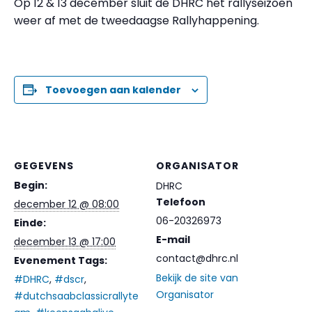
Op 12 & 13 december sluit de DHRC het rallyseizoen
weer af met de tweedaagse Rallyhappening.
Toevoegen aan kalender
GEGEVENS
ORGANISATOR
Begin:
DHRC
Telefoon
december 12 @ 08:00
06-20326973
Einde:
E-mail
december 13 @ 17:00
contact@dhrc.nl
Evenement Tags:
Bekijk de site van
#DHRC
,
#dscr
,
Organisator
#dutchsaabclassicrallyte