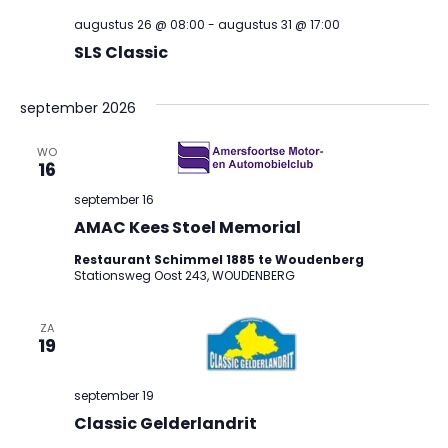
navig
augustus 26 @ 08:00
-
augustus 31 @ 17:00
SLS Classic
september 2026
WO
16
september 16
AMAC Kees Stoel Memorial
Restaurant Schimmel 1885 te Woudenberg
Stationsweg Oost 243, WOUDENBERG
ZA
19
september 19
Classic Gelderlandrit