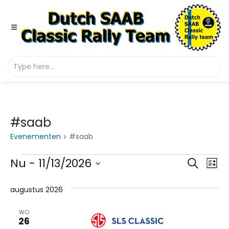
#saab
Evenementen
#saab
Evenementen
Even
Ev
Nu
 - 
11/13/2026
Zoeken
Lijst
we
Selecteer
Zoek
een
augustus 2026
na
en
datum.
WO
weer
26