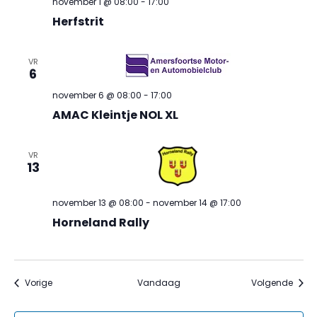
november 1 @ 08:00
-
17:00
Herfstrit
VR
6
november 6 @ 08:00
-
17:00
AMAC Kleintje NOL XL
VR
13
november 13 @ 08:00
-
november 14 @ 17:00
Horneland Rally
Evenementen
Even
Vorige
Vandaag
Volgende