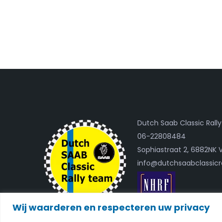
Dutch Saab Classic Ral
06-22808484
Sophiastraat 2, 6882NK 
info@dutchsaabclassicr
Wij waarderen en respecteren uw privacy