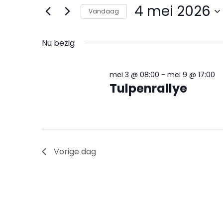
4
en
in.
4 mei 2026
Vandaag
Zoek
mei
weergeven
voor
Selecteer
2026
navigatie
Evenementen
een
Nu bezig
met
datum.
keyword.
mei 3 @ 08:00
-
mei 9 @ 17:00
Tulpenrallye
Vorige dag