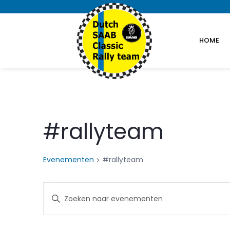
HOME
#rallyteam
Evenementen
#rallyteam
Evenementen
Evenementen
Vul
in
Zoeken
een
keyword