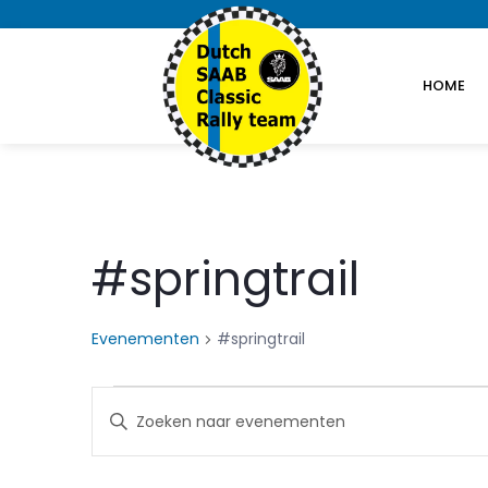
HOME
#springtrail
Evenementen
#springtrail
Evenementen
Evenementen
Vul
in
Zoeken
een
keyword