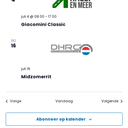
juli 4 @ 08:00
-
17:00
Giacomini Classic
DO
16
juli 16
Midzomerrit
Evenementen
Even
Vorige
Vandaag
Volgende
Abonneer op kalender