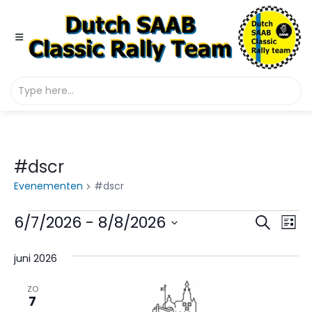
#dscr
Evenementen
#dscr
Evenementen
Even
Ev
6/7/2026
 - 
8/8/2026
Zoeken
Lijst
we
Selecteer
Zoek
een
juni 2026
na
en
datum.
ZO
weer
7