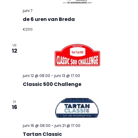
navig
juni 7
de 6 uren van Breda
€200
VR
12
juni 12 @ 08:00
-
juni 13 @ 17:00
Classic 500 Challenge
DI
16
juni 16 @ 08:00
-
juni 21 @ 17:00
Tartan Classic