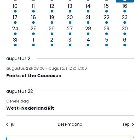
Evenementen
evenement
evenement
evenement
evenement
evenement
evenementen
evene
2
2
2
1
1
3
1
10
11
12
13
14
15
16
navig
evenementen
evenementen
evenementen
evenement
evenement
evenementen
evene
1
1
1
1
1
1
1
17
18
19
20
21
22
23
evenement
evenement
evenement
evenement
evenement
evenement
evene
1
1
2
2
2
2
2
24
25
26
27
28
29
30
evenement
evenement
evenementen
evenementen
evenementen
evenementen
evene
2
1
1
1
1
2
2
31
1
2
3
4
5
6
evenementen
evenement
evenement
evenement
evenement
evenementen
evene
augustus 2
augustus 2 @ 08:00
-
augustus 12 @ 17:00
Peaks of the Caucasus
augustus 22
Gehele dag
West-Nederland Rit
jul
Deze maand
sep